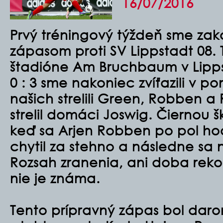
16/07/2016
Prvý tréningový týždeň sme zak
zápasom proti SV Lippstadt 08.
štadióne Am Bruchbaum v Lipp
0 : 3 sme nakoniec zvíťazili v po
našich strelili Green, Robben a R
strelil domáci Joswig. Čiernou 
keď sa Arjen Robben po pol hod
chytil za stehno a následne sa 
Rozsah zranenia, ani doba reko
nie je známa.
Tento prípravný zápas bol dar