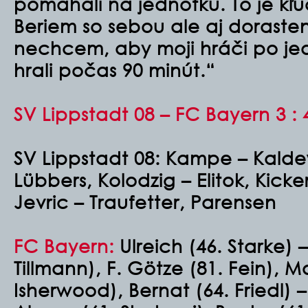
pomáhali na jednotku. To je kľ
Beriem so sebou ale aj doraste
nechcem, aby moji hráči po jed
hrali počas 90 minút.“
SV Lippstadt 08 – FC Bayern 3 : 4
SV Lippstadt 08:
Kampe – Kalde
Lübbers, Kolodzig – Elitok, Kic
Jevric – Traufetter, Parensen
FC Bayern:
Ulreich (46. Starke) 
Tillmann), F. Götze (81. Fein), M
Isherwood), Bernat (64. Friedl) –