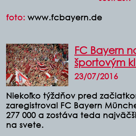
foto:
www.fcbayern.de
FC Bayern n
športovým k
23/07/2016
Niekoľko týždňov pred začiatk
zaregistroval FC Bayern Münche
277 000 a zostáva teda najväč
na svete.