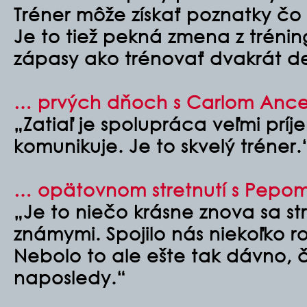
Tréner môže získať poznatky čo
Je to tiež pekná zmena z trénin
zápasy ako trénovať dvakrát d
… prvých dňoch s Carlom Ancel
„Zatiaľ je spolupráca veľmi prí
komunikuje. Je to skvelý tréner.
… opätovnom stretnutí s Pepo
„Je to niečo krásne znova sa str
známymi. Spojilo nás niekoľko 
Nebolo to ale ešte tak dávno, č
naposledy.“