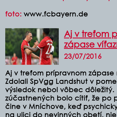
foto:
www.fcbayern.de
Aj v treťom 
zápase víťa
23/07/2016
Aj v treťom prípravnom zápase na
Zdolali SpVgg Landshut v pomer
výsledok nebol vôbec dôležitý.
zúčastnených bolo cítiť, že p
čine v Mníchove, keď psychicky 
na ulici do nevinných obetí, nie