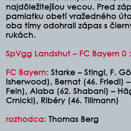
najdôležitejšou vecou. P
red zá
pamiatku obetí vražedného úto
oba tímy odohrali zápas s čier
rukách.
SpVgg Landshut – FC Bayern 0 : 3
FC Bayern:
Starke – Stingl, F. Gö
Isherwood), Bernat (46. Friedl) 
Fein), Alaba (62. Shabani) – Hä
Crnicki), Ribéry (46. Tillmann)
rozhodca:
Thomas Berg