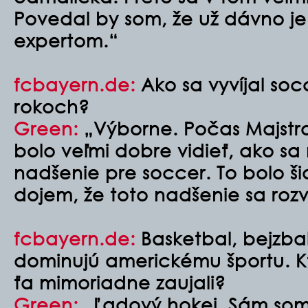
Povedal by som, že už dávno j
expertom.“
fcbayern.de:
Ako sa vyvíjal soc
rokoch?
Green:
„Výborne. Počas Majstro
bolo veľmi dobre vidieť, ako s
nadšenie pre soccer. To bolo š
dojem, že toto nadšenie sa rozví
fcbayern.de:
Basketbal, bejzbal
dominujú americkému športu. K
ťa mimoriadne zaujali?
Green:
„Ľadový hokej. Sám som