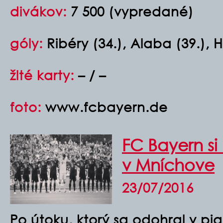
divákov:
7 500 (vypredané)
góly:
Ribéry (34.), Alaba (39.), H
žlté karty:
– / –
foto:
www.fcbayern.de
FC Bayern si
v Mníchove
23/07/2016
Po útoku, ktorý sa odohral v pi