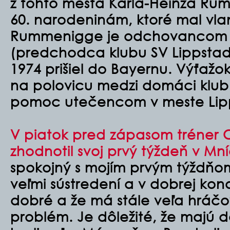
z tohto mesta Karla-Heinza Ru
60. narodeninám, ktoré mal vlan
Rummenigge je odchovancom Bo
(predchodca klubu SV Lippstadt
1974 prišiel do Bayernu. Výťažok
na polovicu medzi domáci klub
pomoc utečencom v meste Lip
V piatok pred zápasom tréner C
zhodnotil svoj prvý týždeň v Mn
spokojný s mojím prvým týždňom.
veľmi sústredení a v dobrej kond
dobré a že má stále veľa hráčo
problém. Je dôležité, že majú 