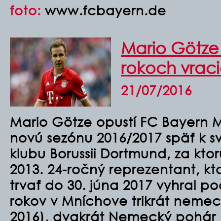
foto:
www.fcbayern.de
Mario Götze
rokoch vrac
21/07/2016
Mario Götze opustí FC Bayern M
novú sezónu 2016/2017 späť k 
klubu Borussii Dortmund, za ktor
2013. 24-ročný reprezentant, k
trvať do 30. júna 2017 vyhral po
rokov v Mníchove trikrát nemecký
2016), dvakrát Nemecký pohár (