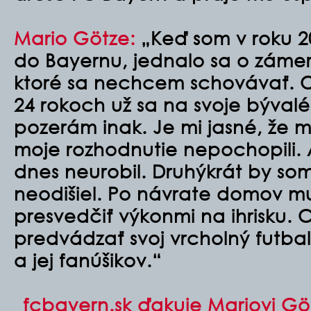
Mario Götze:
„Keď som v roku 2
do Bayernu, jednalo sa o zámer
ktoré sa nechcem schovávať. O t
24 rokoch už sa na svoje býval
pozerám inak. Je mi jasné, že m
moje rozhodnutie nepochopili. A
dnes neurobil. Druhýkrát by so
neodišiel. Po návrate domov m
presvedčiť výkonmi na ihrisku.
predvádzať svoj vrcholný futbal
a jej fanúšikov.“
fcbayern.sk ďakuje Mariovi Gö