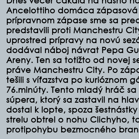
Dnes večer čakala na nášho no
Ancelottiho domáca zápasová 
prípravnom zápase sme sa pr
predstavili proti Manchestru Cit
uprostred prípravy na novú sez
dodával náboj návrat Pepa Gua
Areny. Ten sa totižto od novej 
práve Manchestru City. Po záp
tešili s víťazstva po kurióznom 
76.minúty. Tento mladý hráč s
súpera, ktorý sa zastavil na hl
dostal k lopte, spoza šestnástky 
strelu obtrel o nohu Clichyho, 
protipohybu bezmocného brank