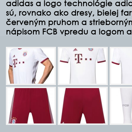
adidas a logo technológie adi
sú, rovnako ako dresy, bielej f
červeným pruhom a strieborným
nápisom FCB vpredu a logom a