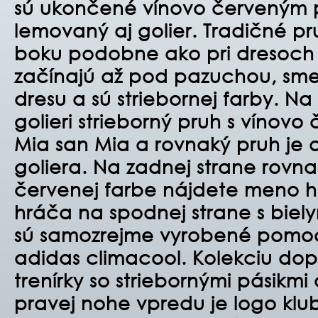
sú ukončené vínovo červeným 
lemovaný aj golier. Tradičné pr
boku podobne ako pri dresoc
začínajú až pod pazuchou, smer
dresu a sú striebornej farby. Na
golieri strieborný pruh s vínov
Mia san Mia a rovnaký pruh je a
goliera. Na zadnej strane rovn
červenej farbe nájdete meno h
hráča na spodnej strane s biel
sú samozrejme vyrobené pomo
adidas climacool. Kolekciu dop
trenírky so striebornými pásikmi
pravej nohe vpredu je logo klu