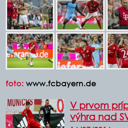
foto:
www.fcbayern.de
V prvom prí
výhra nad SV