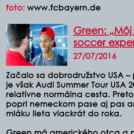
foto:
www.fcbayern.de
Green: „Môj
soccer expe
27/07/2016
Začalo sa dobrodružstvo USA –
je však Audi Summer Tour USA 
relatívne normálna cesta. Pret
popri nemeckom pase aj pas am
mláku lieta viackrát do roka.
Green má amerického otca a