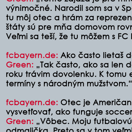
výnimočné. Narodil som sa v Spo
tu môj otec a hrám za reprezen
štáty sú pre mňa domovom rov
Veľmi sa teší, že tu môžem s FC
fcbayern.de:
Ako často lietaš d
Green:
„Tak často, ako sa len d
roku trávim dovolenku. K tomu e
termíny s národným mužstvom
fcbayern.de:
Otec je Američan.
vysvetľovať, ako funguje socce
Green:
„Vôbec. Moju futbalovú 
odmalička. Preto sa v tom veľm