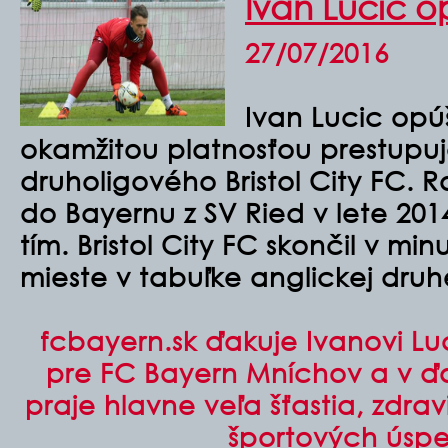
Ivan Lucic o
27/07/2016
Ivan Lucic opú
okamžitou platnosťou prestupu
druholigového Bristol City FC. R
do Bayernu z SV Ried v lete 2014
tím. Bristol City FC skončil v min
mieste v tabuľke anglickej druhe
fcbayern.sk ďakuje Ivanovi Luc
pre FC Bayern Mníchov a v ď
praje hlavne veľa šťastia, zdra
športových úsp