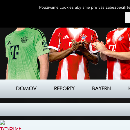
Používame cookies aby sme pre vás zabezpečili te
DOMOV
REPORTY
BAYERN