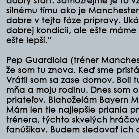
dobrý štart. Samozrejme je to vž
silnému tímu ako je Manchester 
dobre v tejto fáze prípravy. Uká
dobrej kondícii, ale ešte máme 
ešte lepší.“
Pep Guardiola (tréner Manchest
že som tu znova. Keď sme pristál
Vrátil som sa zase domov. Boli tu
mňa a moju rodinu. Dnes som op
priateľov. Blahoželám Bayern Mn
Mám len tie najlepšie priania p
trénera, týchto skvelých hráčo
fanúšikov. Budem sledovať ich 