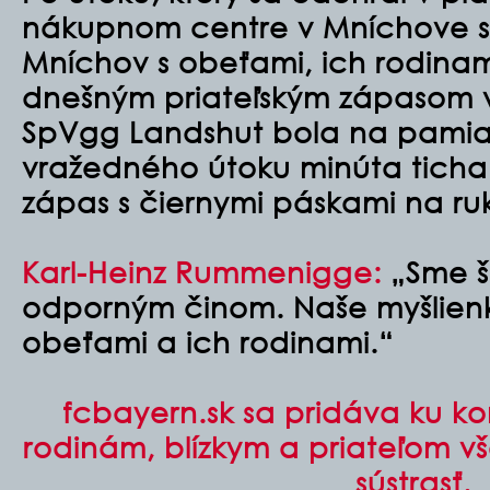
nákupnom centre v Mníchove s
Mníchov s obeťami, ich rodinami
dnešným priateľským zápasom v
SpVgg Landshut bola na pamia
vražedného útoku minúta ticha
zápas s čiernymi páskami na ru
Karl-Heinz Rummenigge:
„Sme š
odporným činom. Naše myšlienk
obeťami a ich rodinami.“
fcbayern.sk sa pridáva ku k
rodinám, blízkym a priateľom v
sústrasť.