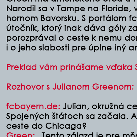
Narodil sa v Tampe na Floride, v
hornom Bavorsku. S portálom f
útočník, ktorý inak dáva góly 
porozprával o ceste k nemu dom
i o jeho slabosti pre úplne iný a
Preklad vám prinášame vďaka 
Rozhovor s Julianom Greenom:
fcbayern.de:
Julian, okružná c
Spojených štátoch sa začala. Ak
ceste do Chicaga?
Green:
„Tento zájazd je pre mň