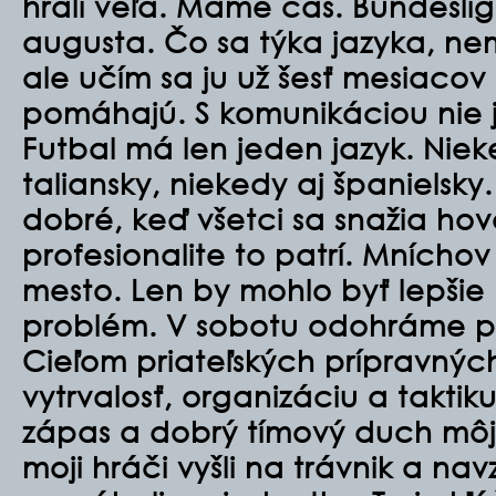
hrali veľa. Máme čas. Bundeslig
augusta. Čo sa týka jazyka, nem
ale učím sa ju už šesť mesiacov
pomáhajú. S komunikáciou nie 
Futbal má len jeden jazyk. Niek
taliansky, niekedy aj španielsky.
dobré, keď všetci sa snažia hov
profesionalite to patrí. Mníchov
mesto. Len by mohlo byť lepšie 
problém. V sobotu odohráme pr
Cieľom priateľských prípravných
vytrvalosť, organizáciu a takti
zápas a dobrý tímový duch mô
moji hráči vyšli na trávnik a na