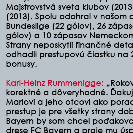
Majstrovstvá sveta klubov (201
(2013). Spolu odohral v našom 
Bundeslige (22 gólov), 26 zápas
gólov) a 10 zápasov Nemeckom 
Strany neposkytli finančné deta
odhadli prestupovú čiastku na 2
bonusy.
Karl-Heinz Rummenigge:
„Rokov
korektné a dôveryhodné. Ďaku
Mariovi a jeho otcovi ako porad
prestup je pre všetky strany do
Bayern by som chcel poďakovať 
drese FC Bayern a praje mu ús