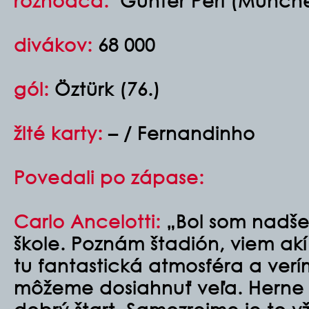
rozhodca:
Günter Perl (Münch
divákov:
68 000
gól:
Öztürk (76.)
žlté karty:
– / Fernandinho
Povedali po zápase:
Carlo Ancelotti:
„Bol som nadše
škole. Poznám štadión, viem akí 
tu fantastická atmosféra a verí
môžeme dosiahnuť veľa. Herne 