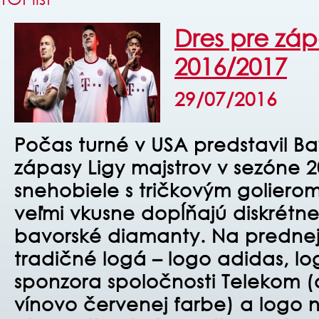
Dres pre záp
2016/2017
29/07/2016
Počas turné v USA predstavil B
zápasy Ligy majstrov v sezóne 2
snehobiele s tričkovým goliero
veľmi vkusne dopĺňajú diskré
bavorské diamanty. Na prednej 
tradičné logá – logo adidas, l
sponzora spoločnosti Telekom (
vínovo červenej farbe) a logo 