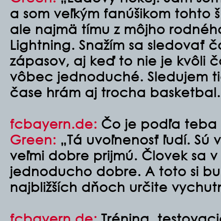
a som veľkým fanúšikom tohto š
ale najmä tímu z môjho rodné
Lightning. Snažím sa sledovať č
zápasov, aj keď to nie je kvôl
vôbec jednoduché. Sledujem t
čase hrám aj trocha basketbal.
fcbayern.de:
Čo je podľa teba 
Green:
„Tá uvoľnenosť ľudí. Sú v
veľmi dobre prijmú. Človek sa v 
jednoducho dobre. A toto si 
najbližších dňoch určite vychut
fcbayern.de:
Tréning, testovaci