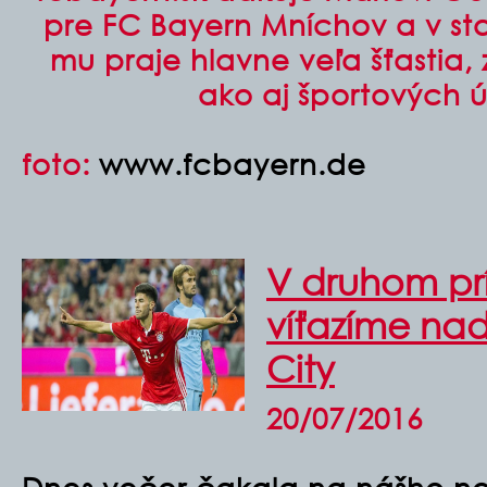
pre FC Bayern Mníchov a v s
mu praje hlavne veľa šťastia,
ako aj športových 
foto:
www.fcbayern.de
V druhom p
víťazíme na
City
20/07/2016