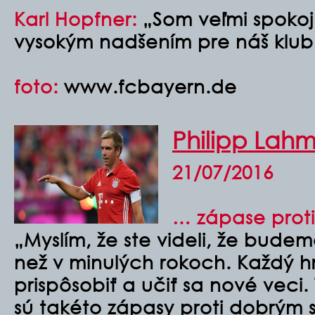
Karl Hopfner:
„Som veľmi spokoj
vysokým nadšením pre náš klub
foto:
www.fcbayern.de
Philipp Lah
21/07/2016
… zápase proti
„Myslím, že ste videli, že budem
než v minulých rokoch. Každý h
prispôsobiť a učiť sa nové veci. 
sú takéto zápasy proti dobrým 