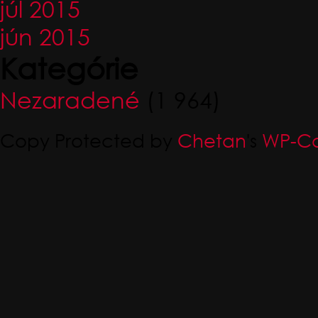
júl 2015
jún 2015
Kategórie
Nezaradené
(1 964)
Copy Protected by
Chetan
's
WP-Co