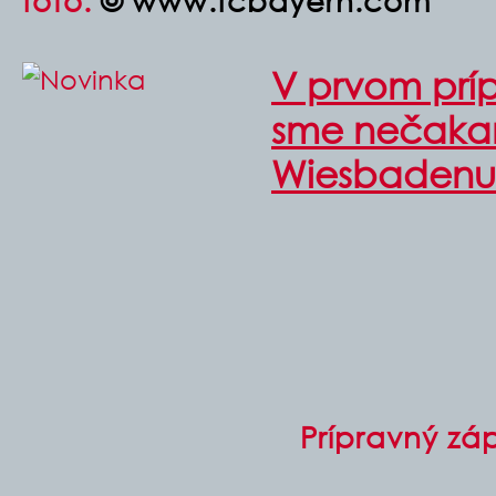
foto:
© www.fcbayern.com
V prvom prí
sme nečakan
Wiesbadenu
Prípravný zá