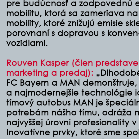
pre budúcnosť a zodpovednú el
mobilitu, ktorá sa zameriava na
mobility, ktoré znižujú emisie s
porovnaní s dopravou s konv
vozidlami.
Rouven Kasper (
člen predstave
marketing a predaj)
:
„Dlhodobé
FC Bayern a MAN demonštruje, 
a najmodernejšie technológie i
tímový autobus MAN je špeciál
potrebám nášho tímu, odráža n
najvyššej úrovni profesionality 
Inovatívne prvky, ktoré sme sp