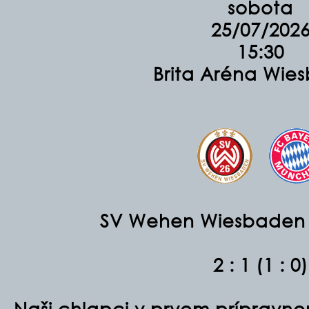
sobota
25/07/202
15:30
Brita Aréna Wie
SV Wehen Wiesbaden 
2 : 1 (1 : 0)
Naši chlapci v prvom príprav