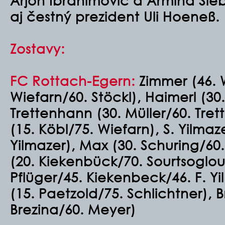
Arjon Ibrahimovič a Armind Sieb
aj čestný prezident Uli Hoeneß.
Zostavy:
FC Rottach-Egern:
Zimmer (46. W
Wiefarn/60. Stöckl), Haimerl (30.
Trettenhann (30. Müller/60. Tre
(15. Köbl/75. Wiefarn), S. Yilmaz
Yilmazer), Max (30. Schuring/60
(20. Kiekenbück/70. Sourtsoglou)
Pflüger/45. Kiekenbeck/46. F. Yi
(15. Paetzold/75. Schlichtner), 
Brezina/60. Meyer)