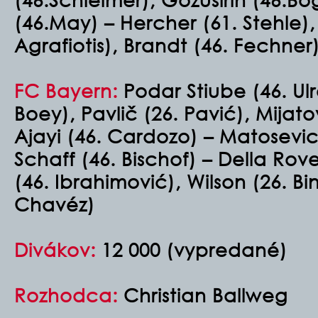
(46.May) – Hercher (61. Stehle),
Agrafiotis), Brandt (46. Fechner
FC Bayern:
Podar Stiube (46. Ulr
Boey), Pavlič (26. Pavić), Mijat
Ajayi (46. Cardozo) – Matosevic
Schaff (46. Bischof) – Della Rove
(46. Ibrahimović), Wilson (26. B
Chavéz)
Divákov:
12 000 (vypredané)
Rozhodca:
Christian Ballweg