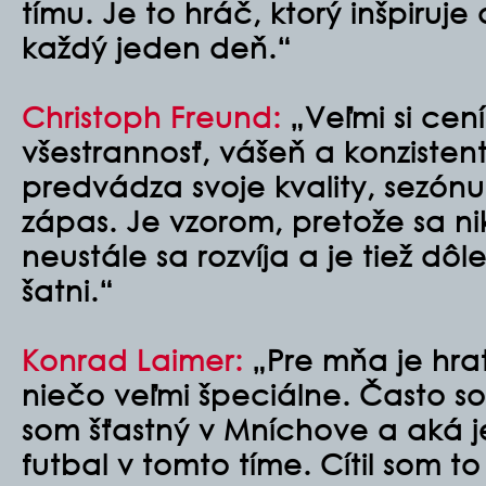
tímu. Je to hráč, ktorý inšpiruje
každý jeden deň.“
Christoph Freund:
„Veľmi si ce
všestrannosť, vášeň a konzisten
predvádza svoje kvality, sezón
zápas. Je vzorom, pretože sa n
neustále sa rozvíja a je tiež dô
šatni.“
Konrad Laimer:
„Pre mňa je hra
niečo veľmi špeciálne. Často s
som šťastný v Mníchove a aká j
futbal v tomto tíme. Cítil som t