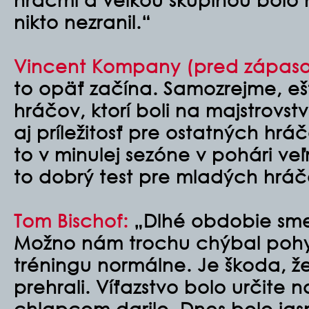
nikto nezranil.“
Vincent Kompany (pred zápas
to opäť začína. Samozrejme, 
hráčov, ktorí boli na majstrovst
aj príležitosť pre ostatných h
to v minulej sezóne v pohári veľ
to dobrý test pre mladých hráč
Tom Bischof:
„Dlhé obdobie sme 
Možno nám trochu chýbal pohyb
tréningu normálne. Je škoda, 
prehrali. Víťazstvo bolo určite 
chlapcom
darilo. Dnes bolo jas