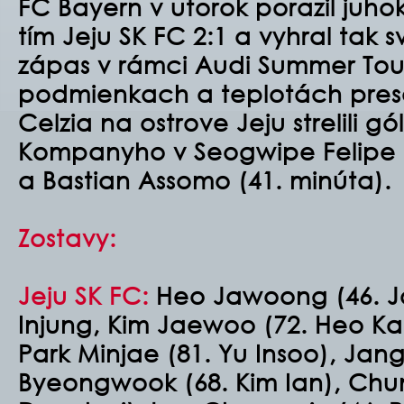
FC Bayern v utorok porazil juho
tím Jeju SK FC 2:1 a vyhral tak s
zápas v rámci Audi Summer Tour
podmienkach a teplotách pres
Celzia na ostrove Jeju strelili g
Kompanyho v Seogwipe Felipe 
a Bastian Assomo (41. minúta).
Zostavy:
Jeju SK FC:
Heo Jawoong (46. J
Injung, Kim Jaewoo (72. Heo Ka
Park Minjae (81. Yu Insoo), Jan
Byeongwook (68. Kim Ian), Ch