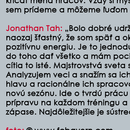
kričať mená hráčov. Vždy si mysl
sem prídeme a môžeme ľuďom pr
Jonathan Tah:
„Bolo dobré udrža
naozaj šťastný, že som späť a ok
pozitívnu energiu. Je to jedno
do toho dať všetko a mám pocit
cítia to isté. Majstrovstvá sveta
Analyzujem veci a snažím sa ich
hlavu a racionálne ich spracova
novú sezónu. Ide o tvrdú prácu
prípravu na každom tréningu a 
zápase. Najdôležitejšie je sústre