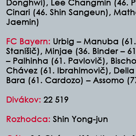
Donghwi), Lee Changmin (46. P
Cinari (46. Shin Sangeun), Math
Jaemin)
FC Bayern:
Urbig – Manuba (61. 
Stanišič), Minjae (36. Binder – 61
– Palhinha (61. Pavlovič), Bisch
Chávez (61. Ibrahimovič), Della
Bara (61. Cardozo) – Assomo (77.
Divákov:
22 519
Rozhodca:
Shin Yong-jun