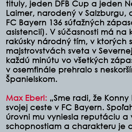
tituly, jeden DFB Cup a jeden
Laimer, narodený v Salzburgu, 
FC Bayern 136 súťažných zápaso
asistencií). V súčasnosti má na
rakúsky národný tím, v ktorých st
majstrovstvách sveta v Severne
každú minútu vo všetkých zápa
v osemfinále prehralo s nesko
Španielskom.
Max Eberl:
„Sme radi, že Konny
svojej ceste v FC Bayern. Spoľah
úrovni mu vyniesla reputáciu a
schopnostiam a charakteru je d