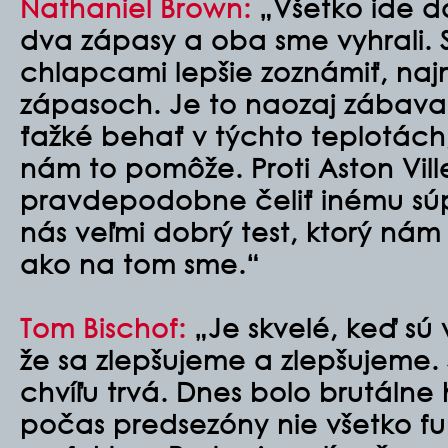
Nathaniel Brown:
„Všetko ide d
dva zápasy a oba sme vyhrali. 
chlapcami lepšie zoznámiť, najm
zápasoch. Je to naozaj zábava.
ťažké behať v týchto teplotách, 
nám to pomôže. Proti Aston Vi
pravdepodobne čeliť inému súp
nás veľmi dobrý test, ktorý nám
ako na tom sme.
“
Tom Bischof:
„Je skvelé, keď sú v
že sa zlepšujeme a zlepšujeme.
chvíľu trvá. Dnes bolo brutálne 
počas predsezóny nie všetko f