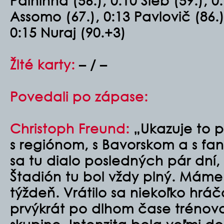
Palhinha (56.), 0:10 Sieb (59.), 0
Assomo (67.), 0:13 Pavlovič (86.)
0:15 Nuraj (90.+3)
Žlté karty:
– / –
Povedali po zápase:
Christoph Freund:
„Ukazuje to p
s regiónom, s Bavorskom a s fan
sa tu dialo posledných pár dní,
Štadión tu bol vždy plný. Máme
týždeň. Vrátilo sa niekoľko hrá
prvýkrát po dlhom čase trénova