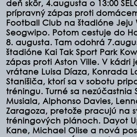
deň skôr, 4.augusta o 13:00 SE
prípravný zápas proti domácem
Football Club na štadióne Jeju
Seogwipo. Potom cestuje do H
8. augusta. Tam odohrá 7.augus
štadióne Kai Tak Sport Park Kow
zápas proti Aston Ville. V kádri
vrátane
Luisa Díaza
,
Konrada L
Stanišiča
, ktorí sa v sobotu pri
tréningu. Turné sa nezúčastnia
Musiala, Alphonso Davies, Lenna
Zaragoza, pretože pracujú na s
tréningových plánoc
h. Dayot 
Kane, Michael Olise a nová posil