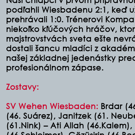
podľahli Wiesbadenu 2:1, keď 
prehrávali 1:0. Trénerovi Komp
niekoľko kľúčových hráčov, ktor
majstrovstvách sveta ešte nevrát
dostali šancu mladíci z akadémi
našej základnej jedenástky pre
profesionálnom zápase.
Zostavy:
SV Wehen Wiesbaden:
Brdar (46
(46. Suárez), Janitzek (61. Neube
(61.Nink) – Ati Allah (46.Kalem)
(46.Schleimer), Gözüsirin (46.Bo