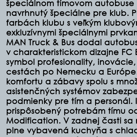
špeciálnom tímovom autobuse 
navrhnutý špeciálne pre klub. P
farbách klubu s veľkým klubov
exkluzívnymi špeciálnymi prvka
MAN Truck & Bus dodal autobu
v charakteristickom dizajne FC 
symbol profesionality, inovácie,
cestách po Nemecku a Európe.
komfortu a zábavy spolu s mno
asistenčných systémov zabezp
podmienky pre tím a personál. I
prispôsobený potrebám tímu o
Modification. V zadnej časti s
plne vybavená kuchyňa s chlad