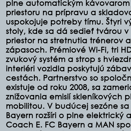
plne automatickým kávovarom
priestoru na prípravu a skladova
uspokojuje potreby tímu. Štyri 
stoly, kde sa dá sedieť tvárou v
priestor na stretnutia trénerov
zápasoch. Prémiové Wi-Fi, tri H
zvukový systém a strop s hviez
interiéri vozidla poskytujú zába
cestách. Partnerstvo so spoloč
existuje od roku 2008, sa zamer
znižovania emisií skleníkových p
mobilitou. V budúcej sezóne sa 
Bayern rozšíri o plne elektrický
Coach E. FC Bayern a MAN spo