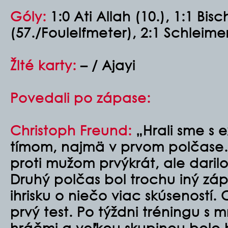
Góly:
1:0 Ati Allah (10.), 1:1 Bisc
(57./Foulelfmeter), 2:1 Schleimer
Žlté karty:
– / Ajayi
Povedali po zápase:
Christoph Freund:
„Hrali sme s
tímom, najmä v prvom polčase. 
proti mužom prvýkrát, ale darilo
Druhý polčas bol trochu iný zá
ihrisku o niečo viac skúseností.
prvý test. Po týždni tréningu s
hráčmi a veľkou skupinou bolo h