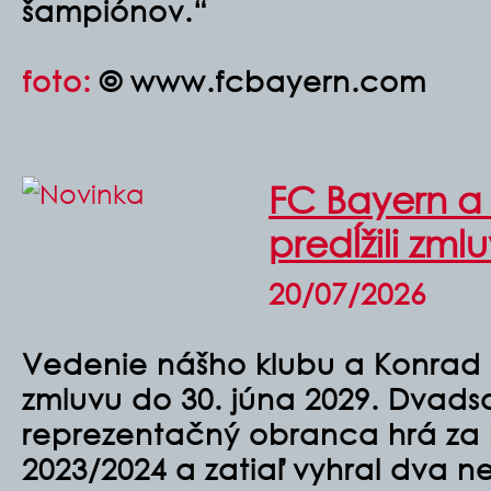
šampiónov.“
foto:
© www.fcbayern.com
FC Bayern a
predĺžili zml
20/07/2026
Vedenie nášho klubu a Konrad L
zmluvu do 30. júna 2029. Dvads
reprezentačný obranca hrá za 
2023/2024 a zatiaľ vyhral dva 