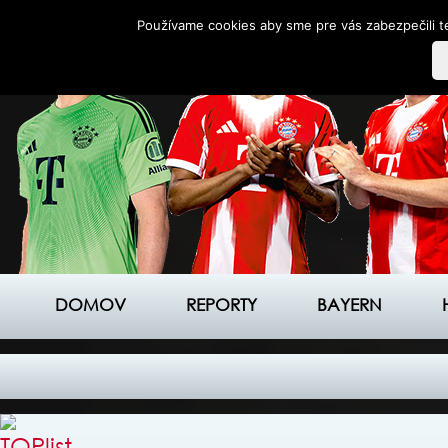
Používame cookies aby sme pre vás zabezpečili te
DOMOV
REPORTY
BAYERN