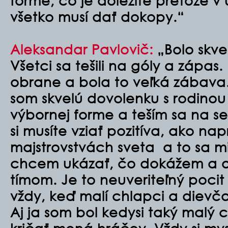
forme, čo je dôležité pretože v
všetko musí dať dokopy.“
Aleksandar Pavlovič:
„Bolo skve
Všetci sa tešili na góly a zápas. 
obrane a bola to veľká zábava.
som skvelú dovolenku s rodinou 
výbornej forme a teším sa na se
si musíte vziať pozitíva, ako nap
majstrovstvách sveta a to sa mi
chcem ukázať, čo dokážem a os
tímom. Je to neuveriteľný pocit
vždy, keď malí chlapci a dievč
Aj ja som bol kedysi taký malý c