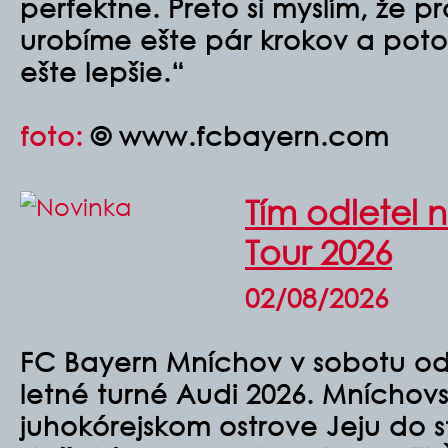
perfektne. Preto si myslím, že pro
urobíme ešte pár krokov a pot
ešte lepšie.
“
foto:
© www.fcbayern.com
Tím odletel
Tour 2026
02/08/2026
FC Bayern Mníchov v sobotu od
letné turné Audi 2026. Mníchov
juhokórejskom ostrove Jeju do s