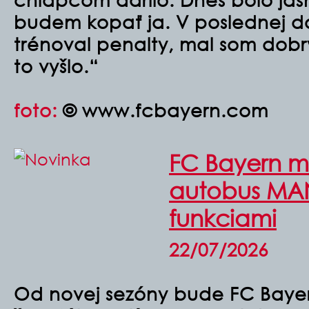
budem kopať ja. V poslednej d
trénoval penalty, mal som dobr
to vyšlo.“
foto:
© www.fcbayern.com
FC Bayern m
autobus MAN
funkciami
22/07/2026
Od novej sezóny bude FC Baye