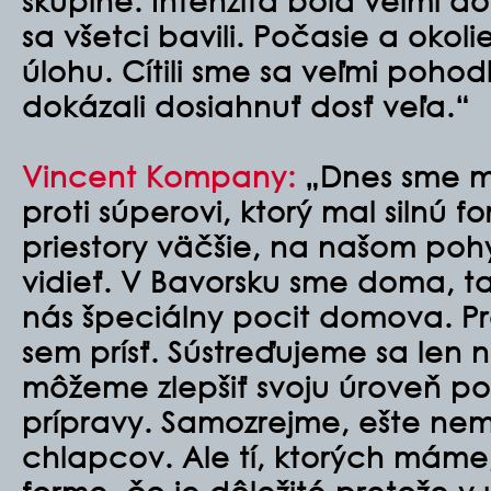
skupine. Intenzita bola veľmi do
sa všetci bavili. Počasie a okolie
úlohu. Cítili sme sa veľmi pohod
dokázali dosiahnuť dosť veľa.“
Vincent Kompany:
„Dnes sme ma
proti súperovi, ktorý mal silnú f
priestory väčšie, na našom po
vidieť. V Bavorsku sme doma, t
nás špeciálny pocit domova. Pr
sem prísť. Sústreďujeme sa len n
môžeme zlepšiť svoju úroveň p
prípravy. Samozrejme, ešte n
chlapcov. Ale tí, ktorých máme, 