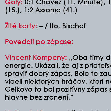
Góly:
0:1 Chávez (11. Minute),
(15.), 1:2 Assomo (41.)
Žlté karty:
– / Ito, Bischof
Povedali po zápase:
Vincent Kompany:
„Oba tímy do 
energie. Ukázali, že aj z priate
spraviť dobrý zápas. Bolo to za
videli niektorých hráčov, ktorí 
Celkovo to bol pozitívny zápas 
hlavne bez zranení.“