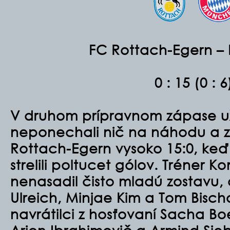
FC Rottach-Egern –
0 : 15 (0 : 6
V druhom prípravnom zápase už
neponechali nič na náhodu a zví
Rottach-Egern vysoko 15:0, keď
strelili poltucet gólov. Tréner 
nenasadil čisto mladú zostavu,
Ulreich, Minjae Kim a Tom Bischof
navrátilci z hosťovaní
Sacha Boe