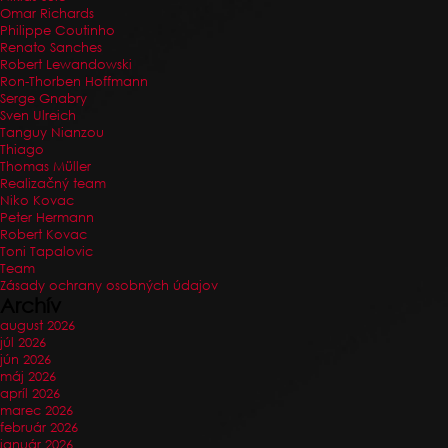
Omar Richards
Philippe Coutinho
Renato Sanches
Robert Lewandowski
Ron-Thorben Hoffmann
Serge Gnabry
Sven Ulreich
Tanguy Nianzou
Thiago
Thomas Müller
Realizačný team
Niko Kovac
Peter Hermann
Robert Kovac
Toni Tapalovic
Team
Zásady ochrany osobných údajov
Archív
august 2026
júl 2026
jún 2026
máj 2026
apríl 2026
marec 2026
február 2026
január 2026