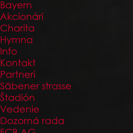
Bayern
Akcionári
Charita
Hymna
Info
Kontakt
Partneri
Säbener strasse
Štadión
Vedenie
Dozorná rada
FCB AG